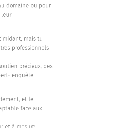
eau domaine ou pour
 leur
timidant, mais tu
utres professionnels
soutien précieux, des
pert- enquête
dement, et le
aptable face aux
ur et à mesure