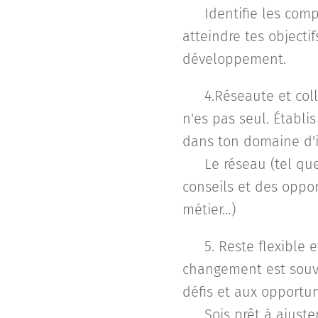
🔑 Identifie les com
atteindre tes objecti
développement.
❎ 4.Réseaute et coll
n'es pas seul. Établi
dans ton domaine d'i
🔑 Le réseau (tel que
conseils et des oppor
métier…)
❎ 5. Reste flexible 
changement est souve
défis et aux opportun
🔑 Sois prêt à ajuste