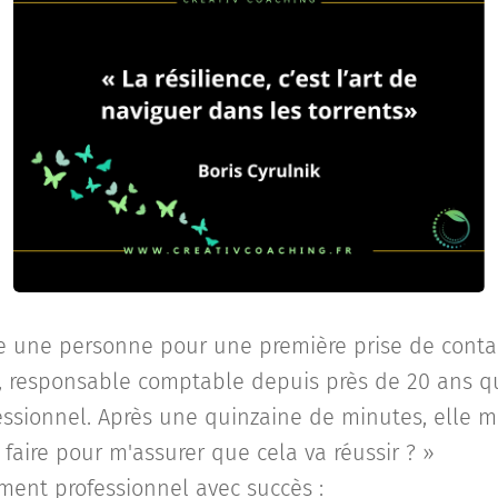
re une personne pour une première prise de cont
, responsable comptable depuis près de 20 ans q
sionnel. Après une quinzaine de minutes, elle m
faire pour m'assurer que cela va réussir ? »🙄👉 
ment professionnel avec succès :