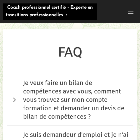
Coach professionnel certifié - Experte en
transitions professionnelles :
évolution/reconversion/orientation
FAQ
Je veux faire un bilan de
compétences avec vous, comment
vous trouvez sur mon compte
formation et demander un devis de
bilan de compétences ?
1- identité numérique la poste: Suivez ce lien
Je suis demandeur d'emploi et je n'ai
: https://lidentitenumerique.laposte.fr/